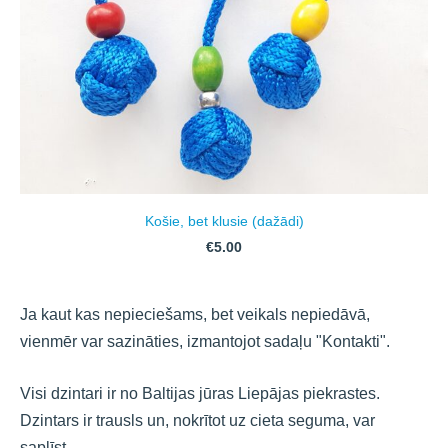
Košie, bet klusie (dažādi)
€5.00
Ja kaut kas nepieciešams, bet veikals nepiedāvā,
vienmēr var sazināties, izmantojot sadaļu "Kontakti".
Visi dzintari ir no Baltijas jūras Liepājas piekrastes.
Dzintars ir trausls un, nokrītot uz cieta seguma, var
saplīst.